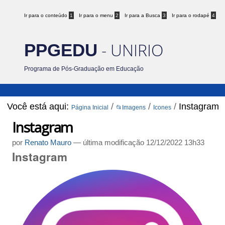
Ir para o conteúdo
1
Ir para o menu
2
Ir para a Busca
3
Ir para o rodapé
4
- UNIRIO
PPGEDU
Programa de Pós-Graduação em Educação
Você está aqui:
/
/
/
Instagram
Página Inicial
📂Imagens
Icones
Instagram
por
Renato Mauro
—
última modificação
12/12/2022 13h33
Instagram