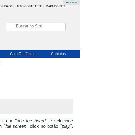
Acessar
BILIDADE
|
ALTO CONTRASTE |
MAPA DO SITE
Guia Telefônico
Contatos
o
lick em
''see the board''
e selecione
em
''full screen''
click no botão
''play''
.