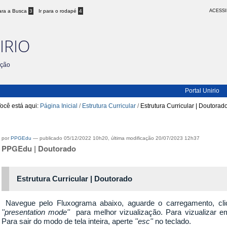
para a Busca
3
Ir para o rodapé
4
ACESSI
IRIO
ação
Portal Unirio
ocê está aqui:
Página Inicial
/
Estrutura Curricular
/
Estrutura Curricular | Doutorad
Estrutura Curricular | Doutorado
por
PPGEdu
—
publicado
05/12/2022 10h20,
última modificação
20/07/2023 12h37
PPGEdu | Doutorado
Estrutura Curricular | Doutorado
Navegue pelo Fluxograma abaixo, aguarde o carregamento, c
''presentation mode''
para melhor vizualização. Para vizualizar 
Para sair do modo de tela inteira, aperte
''esc''
no teclado.