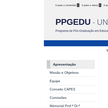
Ir para o conteúdo
1
Ir para o menu
2
Ir 
- UN
PPGEDU
Programa de Pós-Graduação em Educ
V
Apresentação
Missão e Objetivos
Equipe
Conceito CAPES
Comissões
Memorial Prof.ª Dr.ª