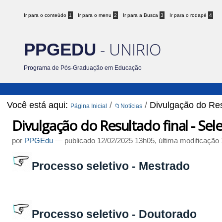
Ir para o conteúdo
1
Ir para o menu
2
Ir para a Busca
3
Ir para o rodapé
4
- UNIRIO
PPGEDU
Programa de Pós-Graduação em Educação
Você está aqui:
/
/
Divulgação do Res
Página Inicial
📁Notícias
Divulgação do Resultado final - Se
por
PPGEdu
—
publicado
12/02/2025 13h05,
última modificação
Processo seletivo - Mestrado
Processo seletivo - Doutorado