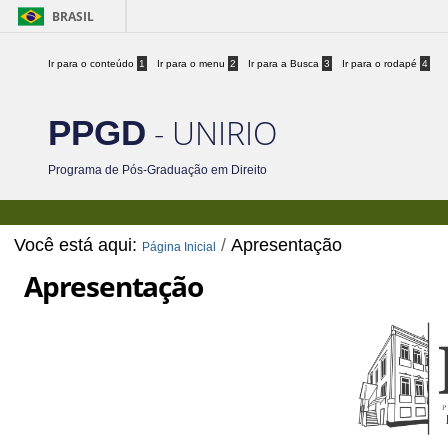
BRASIL
Ir para o conteúdo
1
Ir para o menu
2
Ir para a Busca
3
Ir para o rodapé
4
- UNIRIO
PPGD
Programa de Pós-Graduação em Direito
Você está aqui:
/
Apresentação
Página Inicial
Apresentação