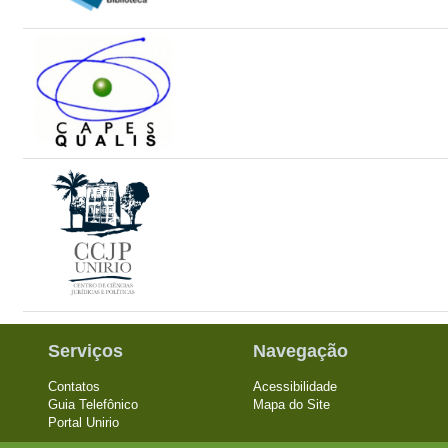
Serviços
Navegação
Contatos
Acessibilidade
Guia Telefônico
Mapa do Site
Portal Unirio