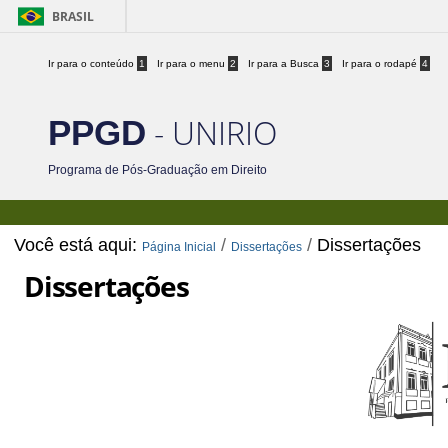
BRASIL
Ir para o conteúdo
1
Ir para o menu
2
Ir para a Busca
3
Ir para o rodapé
4
- UNIRIO
PPGD
Programa de Pós-Graduação em Direito
Você está aqui:
/
/
Dissertações
Página Inicial
Dissertações
Dissertações