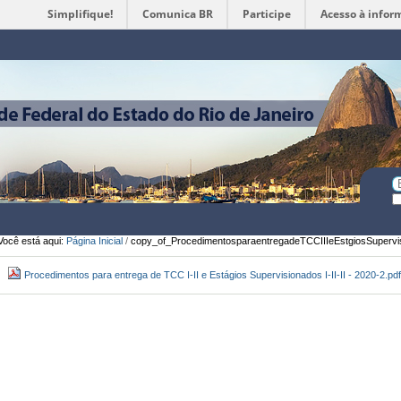
Simplifique!
Comunica BR
Participe
Acesso à infor
Ferramentas
Pessoais
Bu
Bu
A
Você está aqui:
Página Inicial
/
copy_of_ProcedimentosparaentregadeTCCIIIeEstgiosSupervisi
Procedimentos para entrega de TCC I-II e Estágios Supervisionados I-II-II - 2020-2.pd