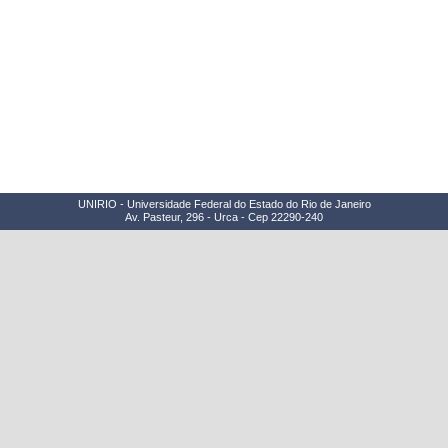
UNIRIO - Universidade Federal do Estado do Rio de Janeiro
Av. Pasteur, 296 - Urca - Cep 22290-240