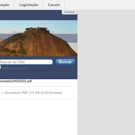
mação
Legislação
Canais
Acessar
sca
apenas nesta seção
sca
vançada…
onadosIIIII20202.pdf
f
— Documento PDF, 271 KB (278218 bytes)