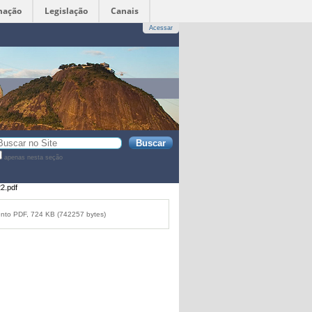
mação
Legislação
Canais
Acessar
sca
apenas nesta seção
sca
vançada…
2.pdf
to PDF, 724 KB (742257 bytes)