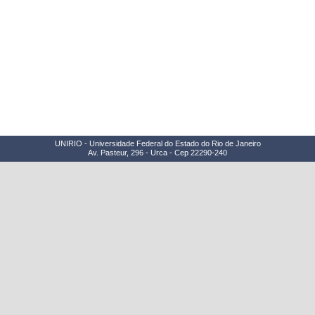
UNIRIO - Universidade Federal do Estado do Rio de Janeiro
Av. Pasteur, 296 - Urca - Cep 22290-240