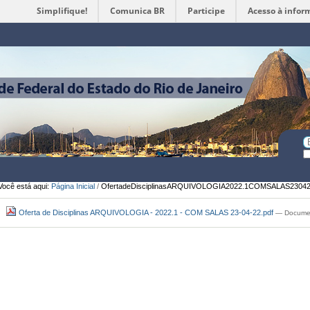
Simplifique!
Comunica BR
Participe
Acesso à infor
Ferramentas
Pessoais
Bu
Bu
A
Você está aqui:
Página Inicial
/
OfertadeDisciplinasARQUIVOLOGIA2022.1COMSALAS23042
Oferta de Disciplinas ARQUIVOLOGIA - 2022.1 - COM SALAS 23-04-22.pdf
— Documen