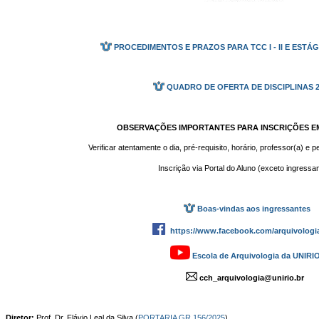
PROCEDIMENTOS E PRAZOS PARA TCC I - II E ESTÁGIOS I
QUADRO DE OFERTA DE DISCIPLINAS 2
OBSERVAÇÕES IMPORTANTES PARA INSCRIÇÕES EM
Verificar atentamente o dia, pré-requisito, horário, professor(a) e p
Inscrição via Portal do Aluno (exceto ingressa
Boas-vindas aos ingressantes
https://www.facebook.com/arquivologia
Escola de Arquivologia da UNIRI
cch_arquivologia@unirio.br
Diretor:
Prof. Dr. Flávio Leal da Silva (
PORTARIA GR 156/2025
)