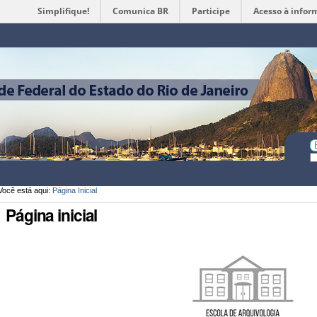
Simplifique!
Comunica BR
Participe
Acesso à infor
Ferramentas
Pessoais
Bu
Bu
A
Você está aqui:
Página Inicial
Página inicial