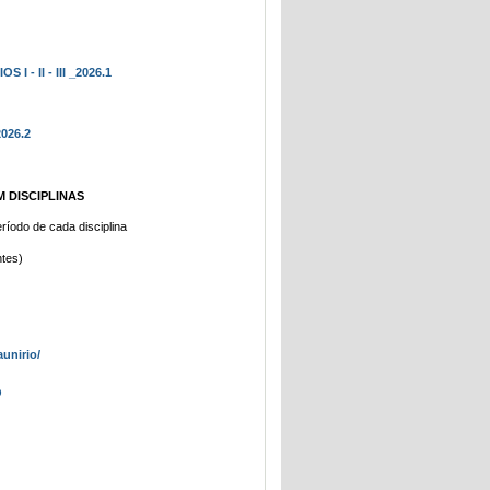
 - II - III _2026.1
026.2
 DISCIPLINAS
eríodo de cada disciplina
ntes)
unirio/
O