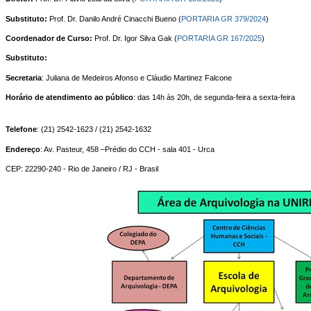
Substituto:
Prof. Dr. Danilo André Cinacchi Bueno (
PORTARIA GR 379/2024
)
Coordenador de Curso:
Prof. Dr. Igor Silva Gak (
PORTARIA GR 167/2025
)
Substituto:
Secretaria
: Juliana de Medeiros Afonso e Cláudio Martinez Falcone
Horário de atendimento ao público
: das 14h às 20h, de segunda-feira a sexta-feira
Telefone
: (21) 2542-1623 / (21) 2542-1632
Endereço
: Av. Pasteur, 458 –Prédio do CCH - sala 401 - Urca
CEP: 22290-240 - Rio de Janeiro / RJ - Brasil