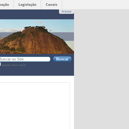
mação
Legislação
Canais
Acessar
sca
apenas nesta seção
sca
vançada…