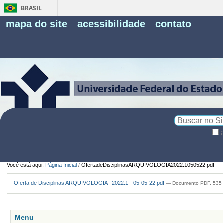
BRASIL
Fe
mapa do site
acessibilidade
contato
Pe
Busca
Busca
Avançada…
Você está aqui:
Página Inicial
/
OfertadeDisciplinasARQUIVOLOGIA2022.1050522.pdf
Oferta de Disciplinas ARQUIVOLOGIA - 2022.1 - 05-05-22.pdf
— Documento PDF, 535 
Menu