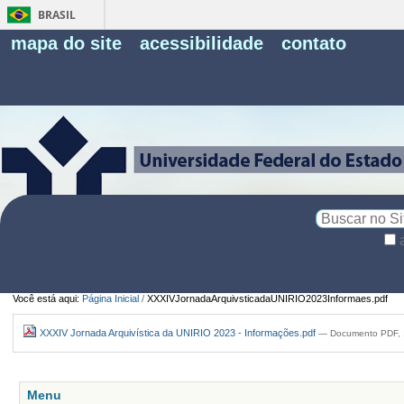
BRASIL
Fe
mapa do site
acessibilidade
contato
Pe
Busca
Busca
Avançada…
Você está aqui:
Página Inicial
/
XXXIVJornadaArquivsticadaUNIRIO2023Informaes.pdf
XXXIV Jornada Arquivística da UNIRIO 2023 - Informações.pdf
— Documento PDF, 1
Menu