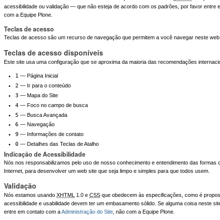
acessibilidade ou validação — que não esteja de acordo com os padrões, por favor entre
com a Equipe Plone.
Teclas de acesso
Teclas de acesso são um recurso de navegação que permitem a você navegar neste web s
Teclas de acesso disponíveis
Este site usa uma configuração que se aproxima da maioria das recomendações internacio
1
— Página Inicial
2
— Ir para o conteúdo
3
— Mapa do Site
4
— Foco no campo de busca
5
— Busca Avançada
6
— Navegação
9
— Informações de contato
0
— Detalhes das Teclas de Atalho
Indicação de Acessibilidade
Nós nos responsabilizamos pelo uso de nosso conhecimento e entendimento das formas
Internet, para desenvolver um web site que seja limpo e simples para que todos usem.
Validação
Nós estamos usando
XHTML
1.0 e
CSS
que obedecem às especificações, como é propos
acessibilidade e usabilidade devem ter um embasamento sólido. Se alguma coisa neste sit
entre em contato com a
Administração do Site
, não com a Equipe Plone.