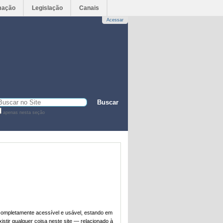
mação
Legislação
Canais
Acessar
sca
apenas nesta seção
sca
vançada…
 completamente acessível e usável, estando em
xistir qualquer coisa neste site — relacionado à