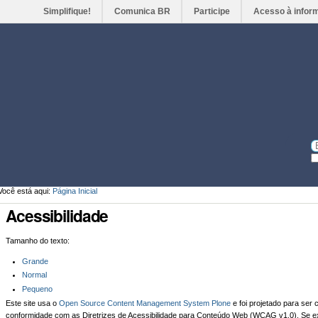
Simplifique!
Comunica BR
Participe
Acesso à infor
Ferramentas
Pessoais
Bu
Bu
A
Você está aqui:
Página Inicial
Acessibilidade
Tamanho do texto:
Grande
Normal
Pequeno
Este site usa o
Open Source Content Management System Plone
e foi projetado para ser
conformidade com as Diretrizes de Acessibilidade para Conteúdo Web (
WCAG
v1.0). Se e