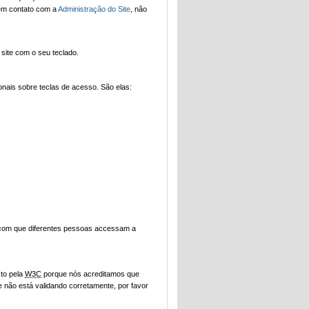
 em contato com a
Administração do Site
, não
ite com o seu teclado.
nais sobre teclas de acesso. São elas:
 com que diferentes pessoas accessam a
to pela
W3C
porque nós acreditamos que
e não está validando corretamente, por favor