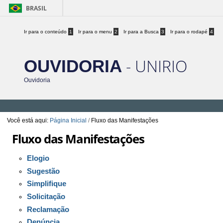
BRASIL
Ir para o conteúdo
1
Ir para o menu
2
Ir para a Busca
3
Ir para o rodapé
4
- UNIRIO
OUVIDORIA
Ouvidoria
Você está aqui:
Página Inicial
/
Fluxo das Manifestações
Fluxo das Manifestações
Elogio
Sugestão
Simplifique
Solicitação
Reclamação
Denúncia