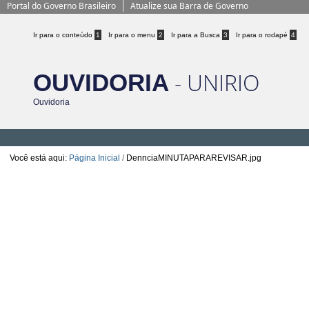
BRASIL
Ir para o conteúdo
1
Ir para o menu
2
Ir para a Busca
3
Ir para o rodapé
4
- UNIRIO
OUVIDORIA
Ouvidoria
Você está aqui:
Página Inicial
/
DennciaMINUTAPARAREVISAR.jpg