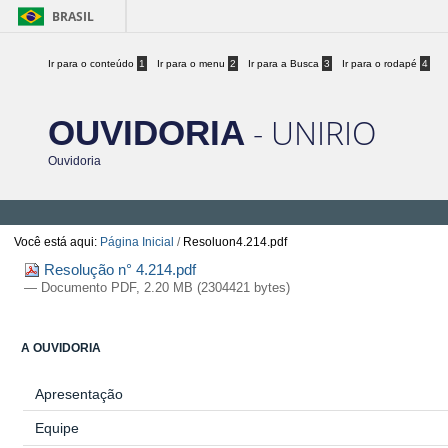
BRASIL
Ir para o conteúdo
1
Ir para o menu
2
Ir para a Busca
3
Ir para o rodapé
4
- UNIRIO
OUVIDORIA
Ouvidoria
Você está aqui:
Página Inicial
/
Resoluon4.214.pdf
Resolução n° 4.214.pdf
— Documento PDF, 2.20 MB (2304421 bytes)
A OUVIDORIA
Apresentação
Equipe