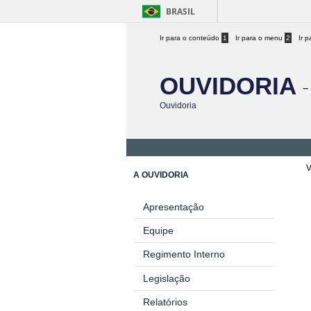
BRASIL
Ir para o conteúdo
1
Ir para o menu
2
Ir 
-
OUVIDORIA
Ouvidoria
V
A OUVIDORIA
Apresentação
Equipe
Regimento Interno
Legislação
Relatórios