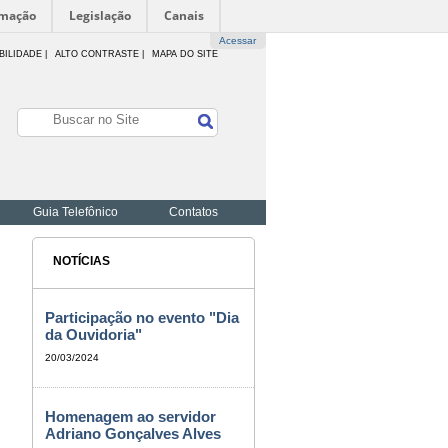
rmação
Legislação
Canais
Acessar
BILIDADE
|
ALTO CONTRASTE |
MAPA DO SITE
Guia Telefônico
Contatos
NOTÍCIAS
Participação no evento "Dia
da Ouvidoria"
20/03/2024
Homenagem ao servidor
Adriano Gonçalves Alves