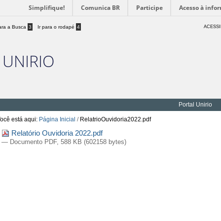
Simplifique!
Comunica BR
Participe
Acesso à info
para a Busca
3
Ir para o rodapé
4
ACESSI
 UNIRIO
Portal Unirio
ocê está aqui:
Página Inicial
/
RelatrioOuvidoria2022.pdf
Relatório Ouvidoria 2022.pdf
— Documento PDF, 588 KB (602158 bytes)