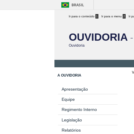
BRASIL
Ir para o conteúdo
1
Ir para o menu
2
Ir 
-
OUVIDORIA
Ouvidoria
V
A OUVIDORIA
Apresentação
Equipe
Regimento Interno
Legislação
Relatórios