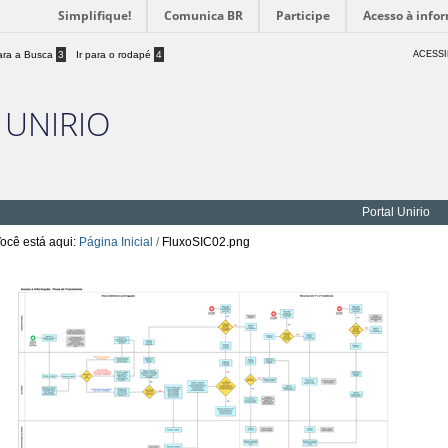
Simplifique!
Comunica BR
Participe
Acesso à info
para a Busca
3
Ir para o rodapé
4
ACESSI
 UNIRIO
Portal Unirio
ocê está aqui:
Página Inicial
/
FluxoSIC02.png