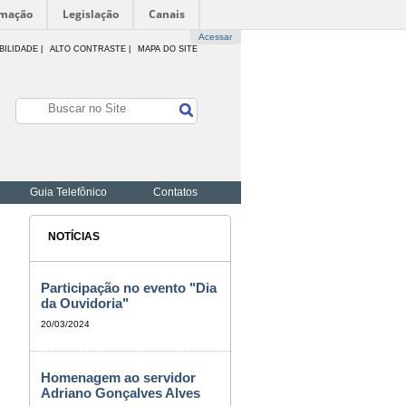
rmação
Legislação
Canais
Acessar
BILIDADE
|
ALTO CONTRASTE |
MAPA DO SITE
Guia Telefônico
Contatos
NOTÍCIAS
Participação no evento "Dia
da Ouvidoria"
20/03/2024
Homenagem ao servidor
Adriano Gonçalves Alves