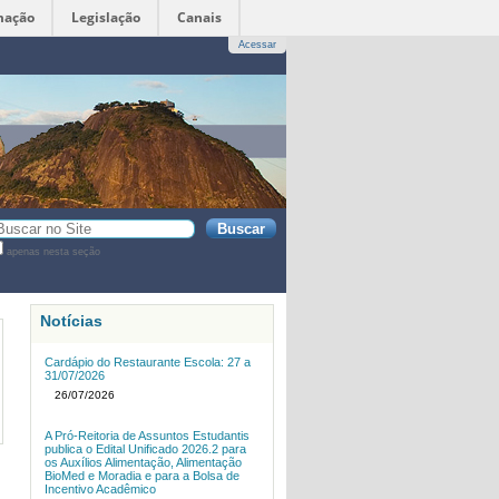
mação
Legislação
Canais
Acessar
sca
apenas nesta seção
sca
vançada…
Notícias
Cardápio do Restaurante Escola: 27 a
31/07/2026
26/07/2026
A Pró-Reitoria de Assuntos Estudantis
publica o Edital Unificado 2026.2 para
os Auxílios Alimentação, Alimentação
BioMed e Moradia e para a Bolsa de
Incentivo Acadêmico