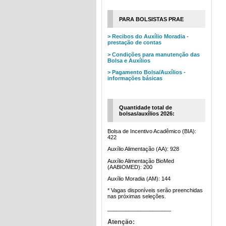
PARA BOLSISTAS PRAE
> Recibos do Auxílio Moradia -
prestação de contas
> Condições para manutenção das
Bolsa e Auxílios
> Pagamento Bolsa/Auxílios -
informações básicas
Quantidade total de
bolsas/auxílios 2026:
Bolsa de Incentivo Acadêmico (BIA):
422
Auxílio Alimentação (AA): 928
Auxílio Alimentação BioMed
(AABIOMED): 200
Auxílio Moradia (AM): 144
* Vagas disponíveis serão preenchidas
nas próximas seleções.
_____________________
Atenção: