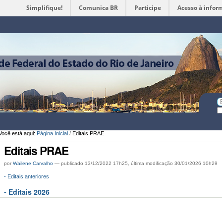
Simplifique!
Comunica BR
Participe
Acesso à infor
Ferramentas
Pessoais
Bu
Bu
A
Você está aqui:
Página Inicial
/
Editais PRAE
Editais PRAE
por
Wailene Carvalho
—
publicado
13/12/2022 17h25,
última modificação
30/01/2026 10h29
- Editais anteriores
- Editais 2026