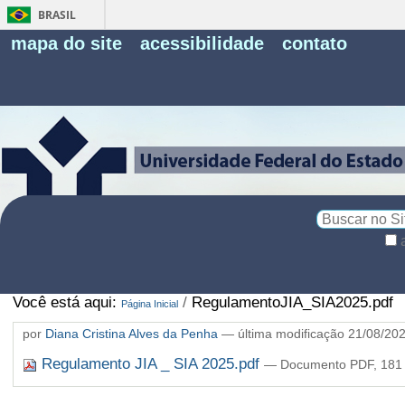
BRASIL
Fe
mapa do site
acessibilidade
contato
Pe
Busca
Busca
Avançada…
Você está aqui:
/
RegulamentoJIA_SIA2025.pdf
Página Inicial
por
Diana Cristina Alves da Penha
—
última modificação
21/08/20
Regulamento JIA _ SIA 2025.pdf
— Documento PDF, 181 