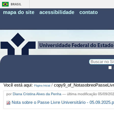
BRASIL
Fe
mapa do site
acessibilidade
contato
Pe
Busca
Busca
Avançada…
Você está aqui:
/
copy9_of_NotasobreoPasseLivre
Página Inicial
por
Diana Cristina Alves da Penha
—
última modificação
05/09/20
Nota sobre o Passe Livre Universitário - 05.09.2025.