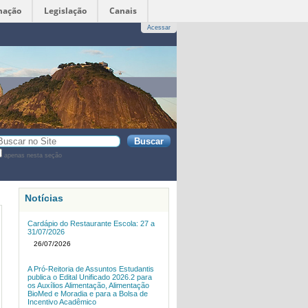
mação
Legislação
Canais
Acessar
sca
apenas nesta seção
sca
vançada…
Notícias
Cardápio do Restaurante Escola: 27 a
31/07/2026
26/07/2026
A Pró-Reitoria de Assuntos Estudantis
publica o Edital Unificado 2026.2 para
os Auxílios Alimentação, Alimentação
BioMed e Moradia e para a Bolsa de
Incentivo Acadêmico