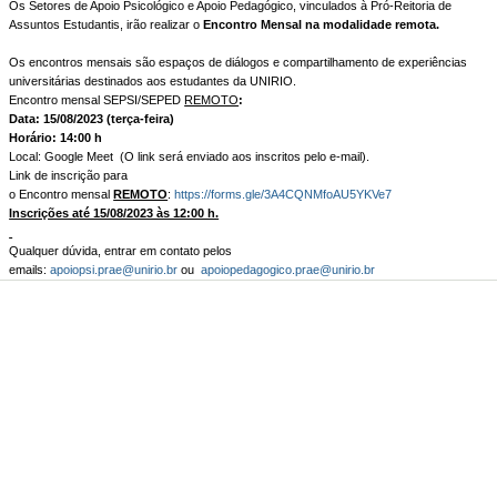
Os Setores de Apoio Psicológico e Apoio Pedagógico, vinculados à Pró-Reitoria de
Assuntos Estudantis, irão realizar o
Encontro Mensal na modalidade remota.
Os encontros mensais são espaços de diálogos e compartilhamento de experiências
universitárias destinados aos estudantes da UNIRIO.
Encontro mensal SEPSI/SEPED
REMOTO
:
Data: 15/08/2023 (terça-feira)
Horário: 14:00 h
Local: Google Meet (O link será enviado aos inscritos pelo e-mail).
Link de inscrição para
o Encontro mensal
REMOTO
:
https://forms.gle/3A4CQNMfoAU5YKVe7
Inscrições até 15/08/2023 às 12:00 h.
Qualquer dúvida, entrar em contato pelos
emails:
apoiopsi.prae@unirio.br
ou
apoiopedagogico.prae@unirio.br