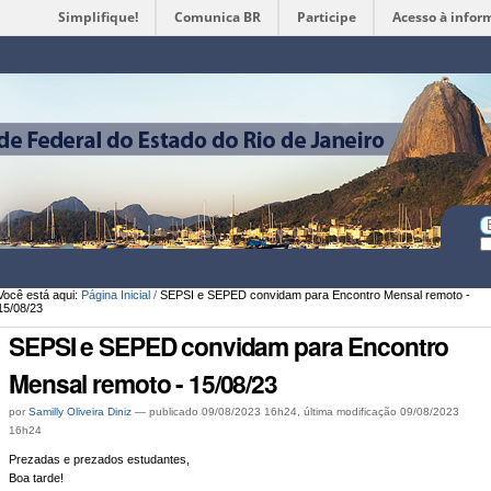
Simplifique!
Comunica BR
Participe
Acesso à infor
Ferramentas
Pessoais
Bu
Bu
A
Você está aqui:
Página Inicial
/
SEPSI e SEPED convidam para Encontro Mensal remoto -
15/08/23
SEPSI e SEPED convidam para Encontro
Mensal remoto - 15/08/23
por
Samilly Oliveira Diniz
—
publicado
09/08/2023 16h24,
última modificação
09/08/2023
16h24
Prezadas e prezados estudantes,
Boa tarde!