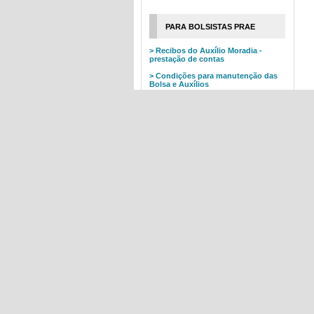
PARA BOLSISTAS PRAE
> Recibos do Auxílio Moradia -
prestação de contas
> Condições para manutenção das
Bolsa e Auxílios
> Pagamento Bolsa/Auxílios -
informações básicas
Quantidade total de
bolsas/auxílios 2026:
Bolsa de Incentivo Acadêmico (BIA):
422
Auxílio Alimentação (AA): 928
Auxílio Alimentação BioMed
(AABIOMED): 200
Auxílio Moradia (AM): 144
* Vagas disponíveis serão preenchidas
nas próximas seleções.
_____________________
Atenção: