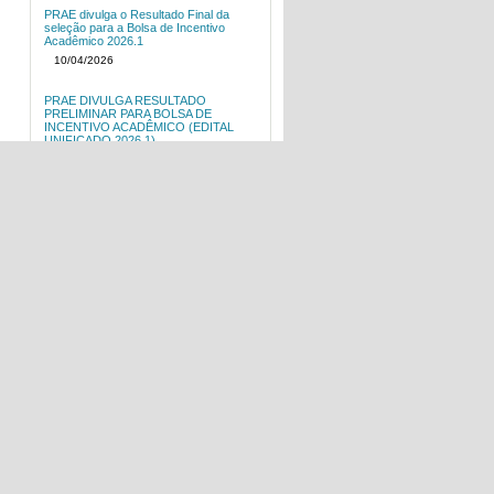
PRAE divulga o Resultado Final da
seleção para a Bolsa de Incentivo
Acadêmico 2026.1
10/04/2026
PRAE DIVULGA RESULTADO
PRELIMINAR PARA BOLSA DE
INCENTIVO ACADÊMICO (EDITAL
UNIFICADO 2026.1)
23/03/2026
PRAE DIVULGA EDITAL UNIFICADO
2026.1
30/01/2026
PRAE divulga o Resultado Final da
seleção para o Auxílio-Alimentação
2025.2 e Auxílio-Alimentação BioMed
2025.2
19/11/2025
PRAE divulga o Resultado Preliminar da
seleção do Auxílio-Alimentação e
Auxílio-Alimentação BioMed 2025.2
04/11/2025
PRAE informa reajuste do valor da
refeição - Restaurante Escola
24/10/2025