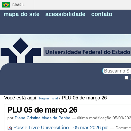
BRASIL
Fe
mapa do site
acessibilidade
contato
Pe
Busca
Busca
Avançada…
Você está aqui:
/
PLU 05 de março 26
Página Inicial
PLU 05 de março 26
por
Diana Cristina Alves da Penha
—
última modificação
05/03/202
Passe Livre Universitário - 05 mar 2026.pdf
— Documen