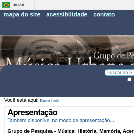
BRASIL
Fe
mapa do site
acessibilidade
contato
Pe
Busca
Busca
Avançada…
Você está aqui:
Página Inicial
Apresentação
Também disponível no modo de apresentação...
Grupo de Pesquisa - Música: História, Memória, Ace