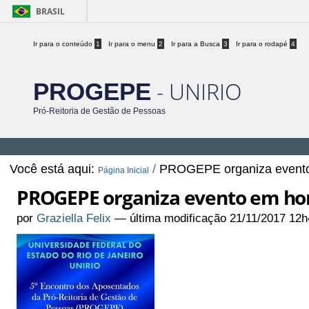
BRASIL
Ir para o conteúdo
1
Ir para o menu
2
Ir para a Busca
3
Ir para o rodapé
4
- UNIRIO
PROGEPE
Pró-Reitoria de Gestão de Pessoas
Você está aqui:
/
PROGEPE organiza evento
Página Inicial
PROGEPE organiza evento em ho
por
Graziella Felix
—
última modificação
21/11/2017 12h