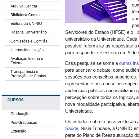
com
Arquivo Central
téc
Biblioteca Central
apr
Editora da UNIRIO
pos
Servidores do Estado (HFSE) e o Ho
Hospital Universitário
universitário da Universidade. Cada
Comissões e Comitês
possível reformular as respostas: a
Internacionalização
para responder se encerra em 9 de 
Avaliação Interna e
Externa
Essa pesquisa se soma a
outras ins
para adensar o debate, como audiênci
Transparência e
Prestação de Contas
sessões dos conselhos superiores.
representante nos conselhos superio
audiências públicas não viabilizam
percepção sobre todos os tópicos, 
CURSOS
nova modalidade participativa, abert
Universidade.
Graduação
Os estudos sobre a possível fusão
Pós-Graduação
Saúde
, Nísia Trindade, à UNIRIO e
Extensão
parte do Plano de Reestruturação do