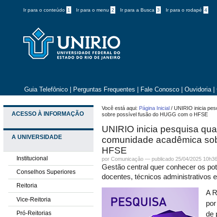
Ir para o conteúdo
1
Ir para o menu
2
Ir para a Busca
3
Ir para o rodapé
4
Guia Telefônico
|
Perguntas Frequentes
|
Fale Conosco
|
Ouvidoria
|
Você está aqui:
Página Inicial
/
UNIRIO inicia pes
ACESSO À INFORMAÇÃO
sobre possível fusão do HUGG com o HFSE
UNIRIO inicia pesquisa qual
A UNIVERSIDADE
comunidade acadêmica sob
HFSE
Institucional
por Comunicação —
publicado
25/04/2025 10h3
Gestão central quer conhecer os po
Conselhos Superiores
docentes, técnicos administrativos 
Reitoria
A R
Vice-Reitoria
por
Pró-Reitorias
de 