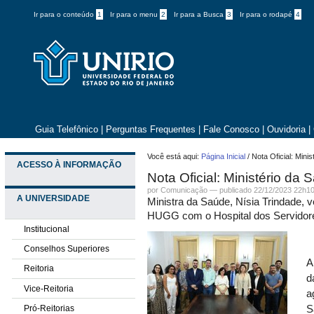
Ir para o conteúdo
1
Ir para o menu
2
Ir para a Busca
3
Ir para o rodapé
4
Guia Telefônico
|
Perguntas Frequentes
|
Fale Conosco
|
Ouvidoria
|
Você está aqui:
Página Inicial
/
Nota Oficial: Mini
ACESSO À INFORMAÇÃO
Nota Oficial: Ministério da
por Comunicação —
publicado
22/12/2023 22h1
A UNIVERSIDADE
Ministra da Saúde, Nísia Trindade, 
HUGG com o Hospital dos Servidor
Institucional
Conselhos Superiores
A
Reitoria
d
Vice-Reitoria
a
Pró-Reitorias
S