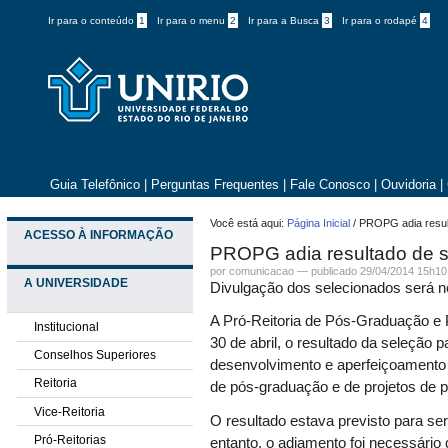
Ir para o conteúdo
1
Ir para o menu
2
Ir para a Busca
3
Ir para o rodapé
4
Guia Telefônico
|
Perguntas Frequentes
|
Fale Conosco
|
Ouvidoria
|
Você está aqui:
Página Inicial
/
PROPG adia resul
ACESSO À INFORMAÇÃO
PROPG adia resultado de s
por comunicacao —
publicado
29/04/2014 15h10
A UNIVERSIDADE
Divulgação dos selecionados será ne
A Pró-Reitoria de Pós-Graduação e 
Institucional
30 de abril, o resultado da seleção 
Conselhos Superiores
desenvolvimento e aperfeiçoament
Reitoria
de pós-graduação e de projetos de 
Vice-Reitoria
O resultado estava previsto para ser 
Pró-Reitorias
entanto, o adiamento foi necessário