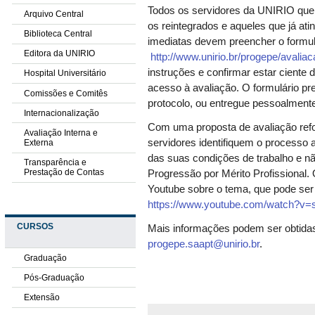
Todos os servidores da UNIRIO que i
Arquivo Central
os reintegrados e aqueles que já ati
Biblioteca Central
imediatas devem preencher o formulá
Editora da UNIRIO
http://www.unirio.br/progepe/aval
instruções e confirmar estar ciente 
Hospital Universitário
acesso à avaliação. O formulário p
Comissões e Comitês
protocolo, ou entregue pessoalmente
Internacionalização
Com uma proposta de avaliação ref
Avaliação Interna e
servidores identifiquem o processo 
Externa
das suas condições de trabalho e 
Transparência e
Prestação de Contas
Progressão por Mérito Profissional
Youtube sobre o tema, que pode ser
https://www.youtube.com/watch?
CURSOS
Mais informações podem ser obtidas 
progepe.saapt@unirio.br
.
Graduação
Pós-Graduação
Extensão