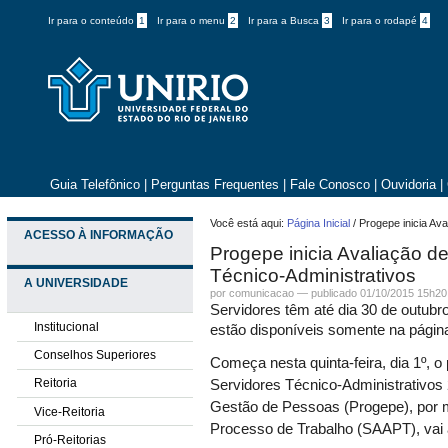
Ir para o conteúdo
1
Ir para o menu
2
Ir para a Busca
3
Ir para o rodapé
4
Guia Telefônico
|
Perguntas Frequentes
|
Fale Conosco
|
Ouvidoria
|
Você está aqui:
Página Inicial
/
Progepe inicia Av
ACESSO À INFORMAÇÃO
Progepe inicia Avaliação 
Técnico-Administrativos
A UNIVERSIDADE
por comunicacao —
publicado
01/10/2015 15h20
Servidores têm até dia 30 de outubro
Institucional
estão disponíveis somente na página
Conselhos Superiores
Começa nesta quinta-feira, dia 1º,
Reitoria
Servidores Técnico-Administrativos 
Gestão de Pessoas (Progepe), por 
Vice-Reitoria
Processo de Trabalho (SAAPT), vai 
Pró-Reitorias