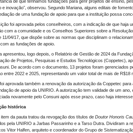
tância de que tenhamos fundações para gerir projetos de ensino, pe
 e inovação", observou. Segundo Mariana, alguns editais de foment
ediação de uma fundação de apoio para que a instituição possa conco
ição foi aprovada pelos conselheiros, com a indicação de que haja 
ão com a comunidade e os Conselhos Superiores sobre a Resolução
e 11/04/17, que dispõe sobre as normas que disciplinam o relaciona
com as fundações de apoio.
ra apresentou, logo depois, o Relatório de Gestão de 2024 da Fundaç
ação de Projetos, Pesquisas e Estudos Tecnológicos (Coppetec), a
suni. De acordo com o documento, 13 projetos foram gerenciados p
 entre 2022 e 2025, representando um valor total de mais de R$18 
 foi aprovada também a renovação da autorização da Coppetec para 
ndação de apoio da UNIRIO. A autorização tem validade de um ano,
ciada novamente pelo Consuni após esse prazo, caso haja interesse
ão histórica
 item da pauta tratou da
revogação dos títulos de
Doutor Honoris Ca
os pela UNIRIO a Jarbas Passarinho e a Tarso Dutra. Dividiram a rel
cos Vitor Halfen, arquiteto e coordenador do Grupo de Sistematizaçã