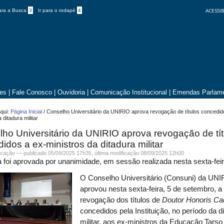
ACESSIB
para a Busca
3
Ir para o rodapé
4
tes
|
Fale Conosco
|
Ouvidoria
|
Comunicação Institucional
|
Emendas Parlame
qui:
Página Inicial
/
Conselho Universitário da UNIRIO aprova revogação de títulos concedid
 ditadura militar
ho Universitário da UNIRIO aprova revogação de tít
idos a ex-ministros da ditadura militar
cação
—
publicado
05/09/2025 17h35,
última modificação
08/09/2025 12h00
 foi aprovada por unanimidade, em sessão realizada nesta sexta-feir
O Conselho Universitário (Consuni) da UN
aprovou nesta sexta-feira, 5 de setembro, a
revogação dos títulos de
Doutor Honoris C
concedidos pela Instituição, no período da d
militar, aos ex-ministros da
Educação Tarso