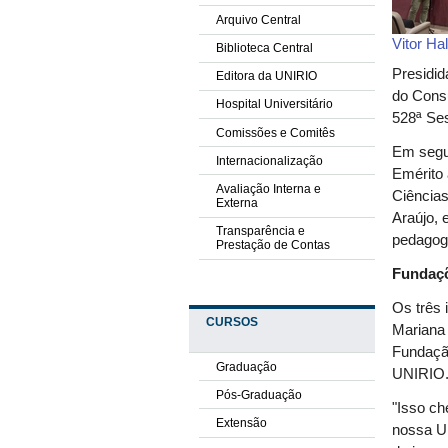
Arquivo Central
Vitor Ha
Biblioteca Central
Presidid
Editora da UNIRIO
do Consu
Hospital Universitário
528ª Ses
Comissões e Comitês
Em segui
Internacionalização
Emérito 
Avaliação Interna e
Ciências
Externa
Araújo, 
Transparência e
pedagoga
Prestação de Contas
Fundaçõ
Os três 
CURSOS
Mariana 
Fundação
Graduação
UNIRIO
Pós-Graduação
"Isso c
Extensão
nossa Un