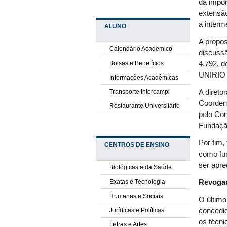
da impor
extensão
a interm
ALUNO
A propos
Calendário Acadêmico
discuss
Bolsas e Benefícios
4.792, d
UNIRIO 
Informações Acadêmicas
Transporte Intercampi
A direto
Coorden
Restaurante Universitário
pelo Con
Fundação
Por fim,
CENTROS DE ENSINO
como fu
ser apre
Biológicas e da Saúde
Exatas e Tecnologia
Revogaç
Humanas e Sociais
O último
Jurídicas e Políticas
concedid
os técni
Letras e Artes