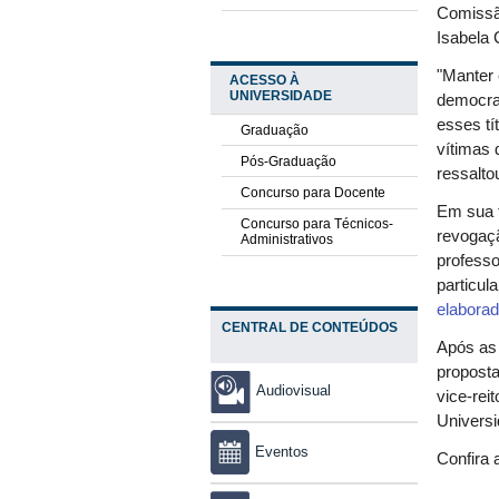
Comissão
Isabela 
"Manter 
ACESSO À
UNIVERSIDADE
democrac
esses tí
Graduação
vítimas 
Pós-Graduação
ressalto
Concurso para Docente
Em sua f
Concurso para Técnicos-
revogaçã
Administrativos
professo
particul
elabora
CENTRAL DE CONTEÚDOS
Após as 
proposta
Audiovisual
vice-rei
Universi
Eventos
Confira 