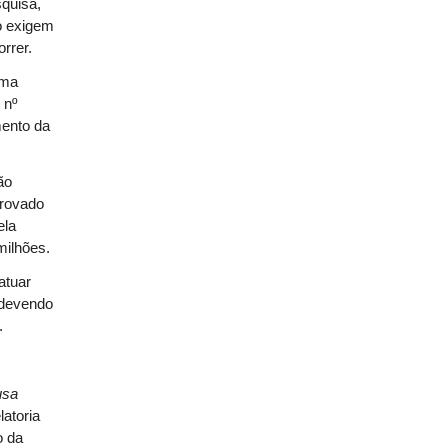
squisa,
o exigem
rrer.
uma
 nº
mento da
ão
provado
ela
milhões.
atuar
 devendo
.
usa
atoria
o da