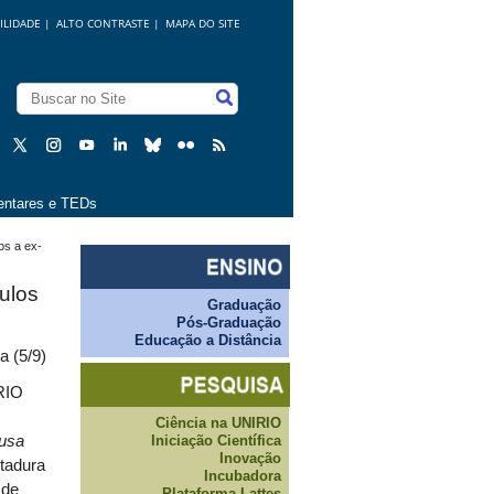
ILIDADE
|
ALTO CONTRASTE |
MAPA DO SITE
ntares e TEDs
os a ex-
ulos
Graduação
Pós-Graduação
Educação a Distância
a (5/9)
IRIO
Ciência na UNIRIO
Iniciação Científica
ausa
Inovação
itadura
Incubadora
 de
Plataforma Lattes