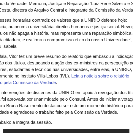
 da Verdade, Memória, Justiça e Reparação “Luiz Renê Silveira e S
Costa, diretora do Arquivo Central e integrante da Comissão da Verd
essas honrarias contradiz os valores que a UNIRIO defende hoje:
ia, autonomia universitária, direitos humanos e justiça social. Revo
tulos não apaga a história, mas representa uma reparação simbólica
da ditadura, e reafirma o compromisso ético da nossa Universidade",
u Isabela.
ala, Vitor fez um breve resumo do relatório que embasou a indicaçã
o dos títulos, destacando a ação dos ex-ministros na perseguição po
res, estudantes e técnicos nas universidades, entre elas, a UNIRIO,
armente no Instituto Villa-Lobos (IVL).
Leia a notícia sobre o relatório
do pela Comissão da Verdade
.
intervenções de discentes da UNIRIO em apoio à revogação dos títu
 foi aprovada por unanimidade pelo Consuni. Antes de iniciar a votaç
tora Bruna Nascimento destacou ser este um momento histórico para
dade e agradeceu o trabalho feito pela Comissão da Verdade.
abaixo a íntegra da sessão.