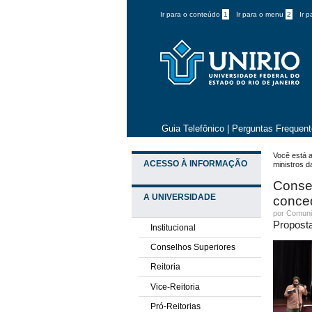
Ir para o conteúdo
1
Ir para o menu
2
Ir 
Guia Telefônico
|
Perguntas Frequen
Você está a
ACESSO À INFORMAÇÃO
ministros da
Consel
A UNIVERSIDADE
conced
por
Comuni
Proposta
Institucional
Conselhos Superiores
Reitoria
Vice-Reitoria
Pró-Reitorias