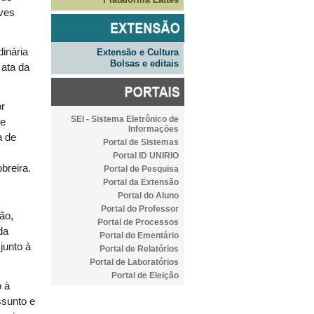
ves
inária
Extensão e Cultura
Bolsas e editais
a
ata da
or
SEI - Sistema Eletrônico de
de
Informações
a de
Portal de Sistemas
Portal ID UNIRIO
breira.
Portal de Pesquisa
Portal da Extensão
Portal do Aluno
Portal do Professor
ão,
Portal de Processos
da
Portal do Ementário
junto à
Portal de Relatórios
Portal de Laboratórios
Portal de Eleição
 à
ssunto e