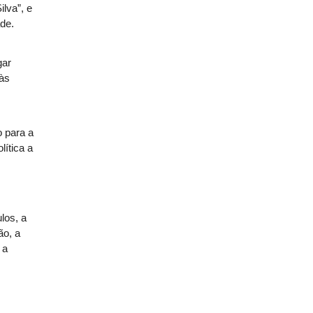
ilva”
, e
ade.
gar
 às
o para a
lítica a
los, a
ão, a
 a