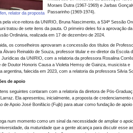
Moraes Dutra (1967-1969) e Jarbas Gonçal
Passarinho (1969-1974).
lfen, relator da proposta
a pela vice-reitora da UNIRIO, Bruna Nascimento, a
534ª Sessão Ord
ni tratou de sete itens da pauta. O primeiro deles foi a aprovação d
são Ordinária, realizada em 17 de dezembro de 2024.
da, os conselheiros aprovaram a concessão dos títulos de Profess
a Álvaro Reinaldo de Souza, professor titular e ex-diretor da Escola 
 Jurídicas da UNIRIO, com a relatoria da professora Rosalina Corrê
e de Doutor Honoris Causa a Violeta Hemsy de Gainza, musicista e
 argentina, falecida em 2023, com a relatoria da professora Silvia So
es de apoio
itens seguintes contaram com a relatoria da diretora de Pós-Graduaç
Larraz. Ela apresentou, inicialmente, a proposta de credenciamento 
 de Apoio José Bonifácio (Fujb) para atuar como fundação de apoio 
.
hega num momento como um sinal da necessidade de ampliar o apoio
iversidade, da maturidade que a gente alcança para discutir esse a