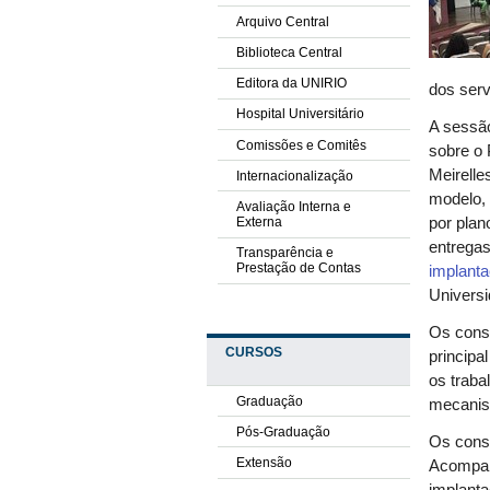
Arquivo Central
Biblioteca Central
Editora da UNIRIO
dos serv
Hospital Universitário
A sessão
Comissões e Comitês
sobre o 
Meirelle
Internacionalização
modelo, 
Avaliação Interna e
Externa
por plan
entregas
Transparência e
Prestação de Contas
implant
Universi
Os conse
CURSOS
principa
os traba
Graduação
mecanis
Pós-Graduação
Os cons
Extensão
Acompan