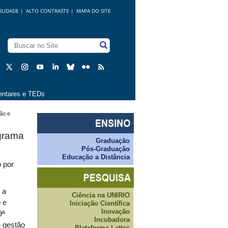
ILIDADE
|
ALTO CONTRASTE |
MAPA DO SITE
ntares e TEDs
ão e
ograma
Graduação
Pós-Graduação
Educação a Distância
o por
 a
Ciência na UNIRIO
 e
Iniciação Científica
Inovação
9ª
Incubadora
 gestão
Plataforma Lattes