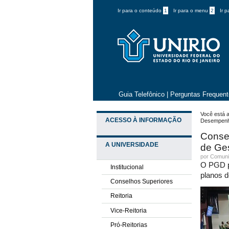
Ir para o conteúdo
1
Ir para o menu
2
Ir 
Guia Telefônico
|
Perguntas Frequen
Você está a
ACESSO À INFORMAÇÃO
Desempenh
Consel
A UNIVERSIDADE
de Ge
por
Comuni
O PGD po
Institucional
planos d
Conselhos Superiores
Reitoria
Vice-Reitoria
Pró-Reitorias