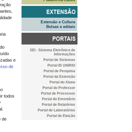
uração
pantes,
lidade
Extensão e Cultura
Bolsas e editais
ria
 do
SEI - Sistema Eletrônico de
tuído
Informações
Portal de Sistemas
lizadas e
Portal ID UNIRIO
esso de
Portal de Pesquisa
Portal da Extensão
Portal do Aluno
Portal do Professor
ão
Portal de Processos
ir todos
Portal do Ementário
r
Portal de Relatórios
l.
Portal de Laboratórios
Portal de Eleição
e de