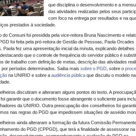
que disciplina o desenvolvimento e a mens
das atividades realizadas pelos seus partici
com foco na entrega por resultados e na qua
iços prestados à sociedade.
 do Consuni foi presidida pela vice-reitora Bruna Nascimento e relato
PGD foi feita pela pró-reitora de Gestão de Pessoas, Paola Orcades
s. Paola fez uma apresentação inicial da minuta,
explicando detalhes
destacando que o controle de frequência do servidor público é substi
os de trabalho com definição de metas, descrição das atividades rea
 por per
íodos determinados. Saiba mais
sobre o PGD
, sobre o
proc
ação
na UNIRIO e sobre a
audiência pública
que discutiu o modelo na
dade.
lheiros discutiram e alteraram alguns pontos do texto. A preocupaç
l foi garantir que o documento fosse abrangente o suficiente para inclu
lhadores da UNIRIO. Outra preocupação dos conselheiros foi garanti
mos nas regras do PGD que impedissem situações de assédio mora
elheiros ainda alteraram a formação da futura Comissão Permanent
hamento do PGD (CPPGD), que terá a finalidade de assessorar na