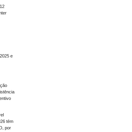
 12
nter
 2025 e
,
ução
istência
entivo
el
026 têm
O, por