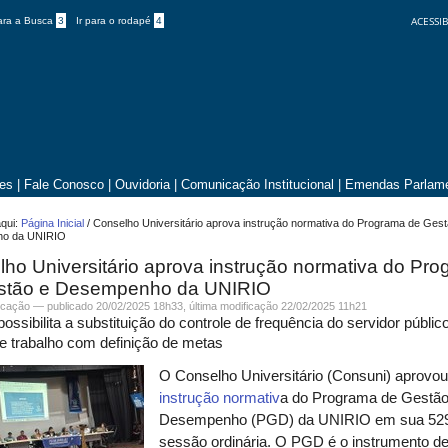
ACESSIB
para a Busca
3
Ir para o rodapé
4
tes
|
Fale Conosco
|
Ouvidoria
|
Comunicação Institucional
|
Emendas Parlame
qui:
Página Inicial
/
Conselho Universitário aprova instrução normativa do Programa de Gest
o da UNIRIO
ho Universitário aprova instrução normativa do Pr
stão e Desempenho da UNIRIO
cação
—
publicado
20/02/2025 18h33,
última modificação
22/02/2025 11h21
ssibilita a substituição do controle de frequência do servidor públic
e trabalho com definição de metas
O Conselho Universitário (Consuni) aprovou
instrução normativ
a do Programa de Gestão
Desempenho (PGD) da UNIRIO
em sua 52
sessão ordinária
.
O PGD é o instrumento de