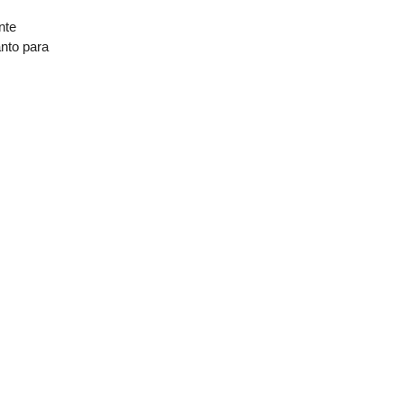
nte
anto para