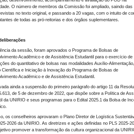
ação, desenvolvimento, acompanhamento e avaliação do PGD na
idade. O número de membros da Comissão foi ampliado, saindo das
evistas no texto original, e passando a 20 vagas, com o intuito de co
tantes de todas as pró-reitorias e dos órgãos suplementares.
deliberações
ência da sessão, foram aprovados o Programa de Bolsas de
vimento Acadêmico e de Assistência Estudantil para o exercício de
ações do quantitativo de bolsas nas modalidades Auxílio-Alimentação
o Científica e Iniciação à Inovação do Programa de Bolsas de
vimento Acadêmico e de Assistência Estudantil.
vada ainda a suspensão do primeiro parágrafo do artigo 11 da Resol
.613, de 5 de dezembro de 2022, que dispõe sobre a Política de Ass
il da UNIRIO e seus programas para o Edital 2025.1 da Bolsa de Inc
ico.
mo, os conselheiros aprovaram o Plano Diretor de Logística Sustentáv
25-2026 da UNIRIO. As diretrizes e ações definidas no PLS 2025-2
etivo promover a transformação da cultura organizacional da UNIRI