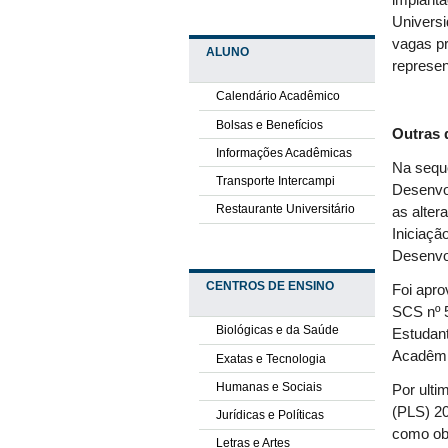
implant
Univers
vagas pr
ALUNO
represen
Calendário Acadêmico
Bolsas e Benefícios
Outras 
Informações Acadêmicas
Na sequ
Transporte Intercampi
Desenvol
Restaurante Universitário
as alter
Iniciaçã
Desenvol
CENTROS DE ENSINO
Foi apro
SCS nº 5
Biológicas e da Saúde
Estudant
Acadêm
Exatas e Tecnologia
Humanas e Sociais
Por ulti
(PLS) 20
Jurídicas e Políticas
como obj
Letras e Artes