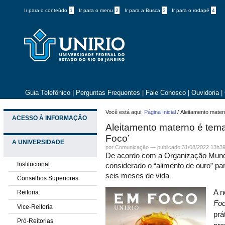
Ir para o conteúdo
1
Ir para o menu
2
Ir para a Busca
3
Ir para o rodapé
4
Guia Telefônico
|
Perguntas Frequentes
|
Fale Conosco
|
Ouvidoria
|
Você está aqui:
Página Inicial
/
Aleitamento mater
ACESSO À INFORMAÇÃO
Aleitamento materno é tema
Foco’
A UNIVERSIDADE
por
Comunicação
—
publicado
31/08/2022 13h3
De acordo com a Organização Mundi
Institucional
considerado o “alimento de ouro” pa
seis meses de vida
Conselhos Superiores
A n
Reitoria
Fo
Vice-Reitoria
prá
Pró-Reitorias