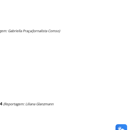
gem: Gabriella Praça/Jornalista Comso)
34
(Reportagem: Liliana Glanzmann