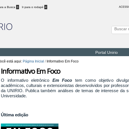
para a Busca
3
Ir para o rodapé
4
ACESSI
RIO
Portal Unirio
ocê está aqui:
Página Inicial
/
Informativo Em Foco
Informativo Em Foco
O informativo eletrônico
Em Foco
tem como objetivo divulgar
acadêmicos, culturais e extensionistas desenvolvidos por professor
da UNIRIO. Publica também análises de temas de interesse da soc
Universidade.
Última edição