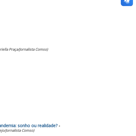
iella Praça/Jornalista Comso)
andemia: sonho ou realidade?
-
ejo/Jornalista Comso)