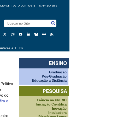
ILIDADE
|
ALTO CONTRASTE |
MAPA DO SITE
ntares e TEDs
Graduação
Pós-Graduação
Educação a Distância
olítica
e
vo do
Ciência na UNIRIO
ira o
Iniciação Científica
Inovação
Incubadora
entre
Plataforma Lattes