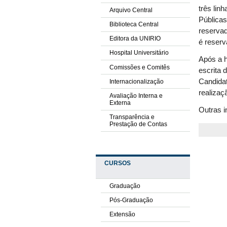
três lin
Arquivo Central
Públicas
Biblioteca Central
reserva
Editora da UNIRIO
é reserv
Hospital Universitário
Após a h
Comissões e Comitês
escrita 
Candidat
Internacionalização
realizaç
Avaliação Interna e
Externa
Outras 
Transparência e
Prestação de Contas
CURSOS
Graduação
Pós-Graduação
Extensão