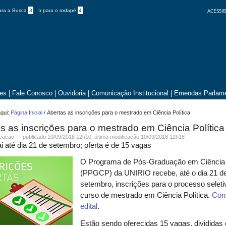
ACESSIB
para a Busca
3
Ir para o rodapé
4
tes
|
Fale Conosco
|
Ouvidoria
|
Comunicação Institucional
|
Emendas Parlame
qui:
Página Inicial
/
Abertas as inscrições para o mestrado em Ciência Política
s as inscrições para o mestrado em Ciência Política
icacao —
publicado
10/09/2018 12h10,
última modificação
10/09/2018 12h16
i até dia 21 de setembro; oferta é de 15 vagas
O Programa de Pós-Graduação em Ciência P
(PPGCP) da UNIRIO recebe, até o dia 21 d
setembro, inscrições para o processo seleti
curso de mestrado em Ciência Política.
Conf
edital
.
Estão sendo oferecidas 15 vagas, divididas 