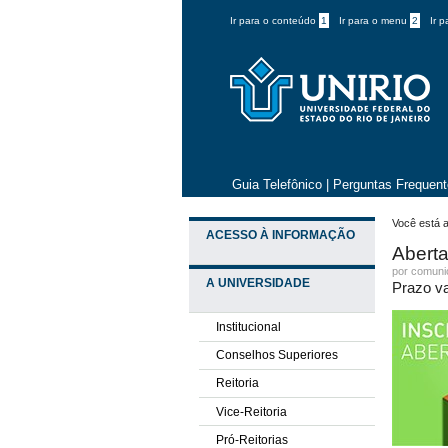
Ir para o conteúdo
1
Ir para o menu
2
Ir 
Guia Telefônico
|
Perguntas Frequen
Você está a
ACESSO À INFORMAÇÃO
Aberta
por comun
A UNIVERSIDADE
Prazo va
Institucional
Conselhos Superiores
Reitoria
Vice-Reitoria
Pró-Reitorias