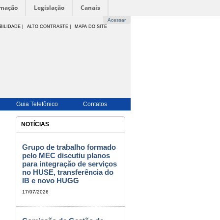
rmação
Legislação
Canais
Acessar
BILIDADE
|
ALTO CONTRASTE |
MAPA DO SITE
Guia Telefônico
Contatos
NOTÍCIAS
Grupo de trabalho formado
pelo MEC discutiu planos
para integração de serviços
no HUSE, transferência do
IB e novo HUGG
17/07/2026