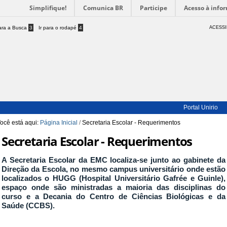
Simplifique!
Comunica BR
Participe
Acesso à info
para a Busca
3
Ir para o rodapé
4
ACESSI
Portal Unirio
ocê está aqui:
Página Inicial
/
Secretaria Escolar - Requerimentos
Secretaria Escolar - Requerimentos
A Secretaria Escolar da EMC localiza-se junto ao gabinete da
Direção da Escola, no mesmo campus universitário onde estão
localizados o HUGG (Hospital Universitário Gafrée e Guinle),
espaço onde são ministradas a maioria das disciplinas do
curso e a Decania do Centro de Ciências Biológicas e da
Saúde (CCBS).