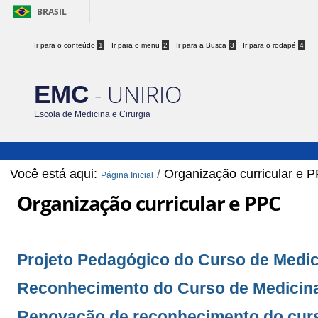
BRASIL
Ir para o conteúdo
1
Ir para o menu
2
Ir para a Busca
3
Ir para o rodapé
4
- UNIRIO
EMC
Escola de Medicina e Cirurgia
Você está aqui:
/
Organização curricular e 
Página Inicial
Organização curricular e PPC
Projeto Pedagógico do Curso de Medic
Reconhecimento do Curso de Medicin
Renovação de reconhecimento do curso