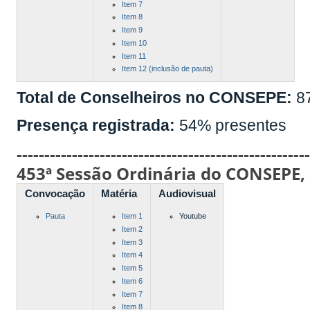
Item 7
Item 8
Item 9
Item 10
Item 11
Item 12 (inclusão de pauta)
Total de Conselheiros no CONSEPE:
8
Presença registrada:
54% presentes
----------------------------------------------------
453ª Sessão Ordinária do CONSEPE,
Convocação
Matéria
Audiovisual
Pauta
Item 1
Youtube
Item 2
Item 3
Item 4
Item 5
Item 6
Item 7
Item 8