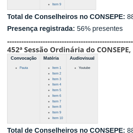
Item 9
Total de Conselheiros no CONSEPE:
8
Presença registrada:
56% presentes
----------------------------------------------------
452ª Sessão Ordinária do CONSEPE,
Convocação
Matéria
Audiovisual
Pauta
Item 1
Youtube
Item 2
Item 3
Item 4
Item 5
Item 6
Item 7
Item 8
Item 9
Item 10
Total de Conselheiros no CONSEPE:
8