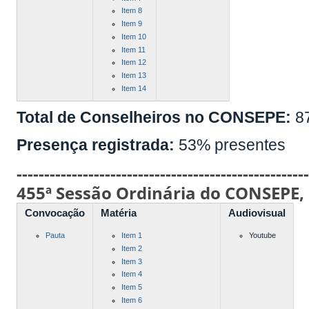
Item 8
Item 9
Item 10
Item 11
Item 12
Item 13
Item 14
Total de Conselheiros no CONSEPE:
8
Presença registrada:
53% presentes
----------------------------------------------------
455ª Sessão Ordinária do CONSEPE,
Convocação
Matéria
Audiovisual
Pauta
Item 1
Youtube
Item 2
Item 3
Item 4
Item 5
Item 6