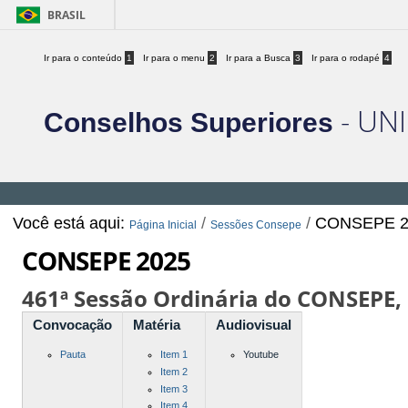
BRASIL
Ir para o conteúdo
1
Ir para o menu
2
Ir para a Busca
3
Ir para o rodapé
4
- UNI
Conselhos Superiores
Você está aqui:
/
/
CONSEPE 2
Página Inicial
Sessões Consepe
CONSEPE 2025
461ª Sessão Ordinária do CONSEPE,
Convocação
Matéria
Audiovisual
Pauta
Item 1
Youtube
Item 2
Item 3
Item 4