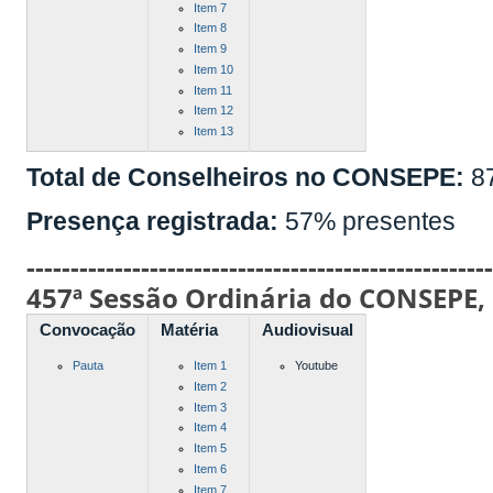
Item 7
Item 8
Item 9
Item 10
Item 11
Item 12
Item 13
Total de Conselheiros no CONSEPE:
8
Presença registrada:
57% presentes
----------------------------------------------------
457ª Sessão Ordinária do CONSEPE,
Convocação
Matéria
Audiovisual
Pauta
Item 1
Youtube
Item 2
Item 3
Item 4
Item 5
Item 6
Item 7