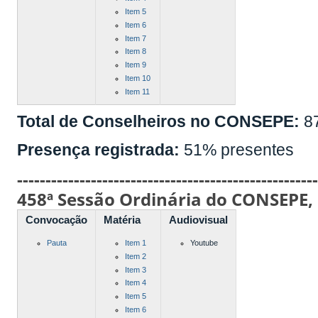
Item 5
Item 6
Item 7
Item 8
Item 9
Item 10
Item 11
Total de Conselheiros no CONSEPE:
8
Presença registrada:
51% presentes
----------------------------------------------------
458ª Sessão Ordinária do CONSEPE,
Convocação
Matéria
Audiovisual
Pauta
Item 1
Youtube
Item 2
Item 3
Item 4
Item 5
Item 6