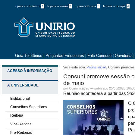
Ir para o conteúdo
1
Ir para o menu
2
Ir para a Busca
3
Ir para o rodapé
4
Guia Telefônico
|
Perguntas Frequentes
|
Fale Conosco
|
Ouvidoria
|
Você está aqui:
Página Inicial
/
Consuni promove s
ACESSO À INFORMAÇÃO
Consuni promove sessão ord
de maio
A UNIVERSIDADE
por
Comunicação
—
publicado
25/05/2026 16h5
Reunião acontecerá a partir das 9h3
Institucional
O C
Conselhos Superiores
pro
Reitoria
qua
par
Vice-Reitoria
Pas
Pró-Reitorias