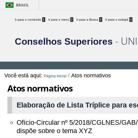
BRASIL
Ir para o conteúdo
1
Ir para o menu
2
Ir para a Busca
3
Ir para o rodapé
4
- UNI
Conselhos Superiores
Você está aqui:
/
Atos normativos
Página Inicial
Atos normativos
Elaboração de Lista Tríplice para es
Ofício-Circular nº 5/2018/CGLNES/G
dispõe sobre o tema XYZ