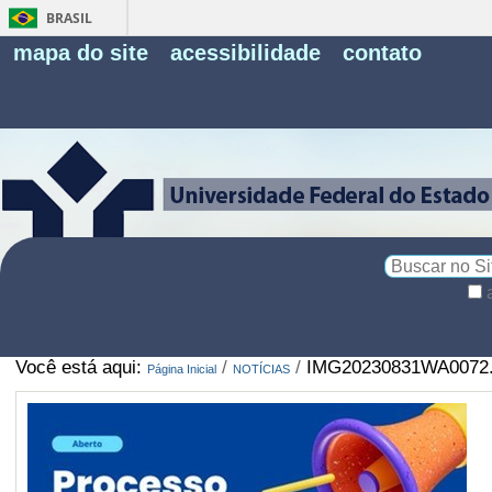
BRASIL
Fe
mapa do site
acessibilidade
contato
Pe
Busca
Busca
Avançada…
Você está aqui:
/
/
IMG20230831WA0072.
Página Inicial
NOTÍCIAS