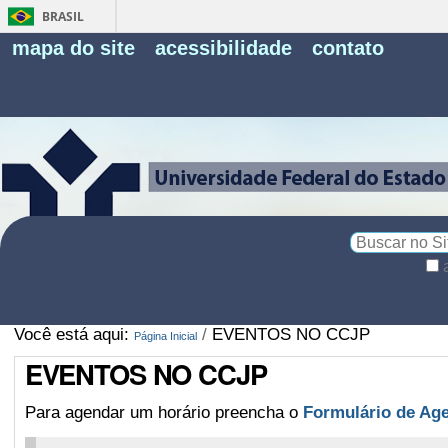
BRASIL
Fe
mapa do site
acessibilidade
contato
Pe
Busca
Busca
Avançada…
Você está aqui:
/
EVENTOS NO CCJP
Página Inicial
EVENTOS NO CCJP
Para agendar um horário preencha o
Formulário de Ag