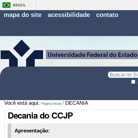
BRASIL
Fe
mapa do site
acessibilidade
contato
Pe
Busca
Busca
Avançada…
Você está aqui:
/
DECANIA
Página Inicial
Decania do CCJP
Apresentação: