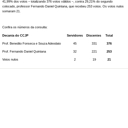
41,99% dos votos – totalizando 376 votos válidos –, contra 29,21% do segundo
colocado, professor Fernando Daniel Quintana, que recebeu 253 votos. Os votos nulos
somaram 21.
Confira os números da consulta:
Decania do CCJP
Servidores
Discentes
Total
Prof. Benedito Fonseca e Souza Adeodato
45
331
376
Prof. Fernando Daniel Quintana
32
221
253
Votos nulos
2
19
21