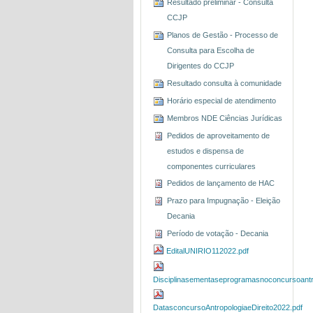
Resultado preliminar - Consulta
CCJP
Planos de Gestão - Processo de
Consulta para Escolha de
Dirigentes do CCJP
Resultado consulta à comunidade
Horário especial de atendimento
Membros NDE Ciências Jurídicas
Pedidos de aproveitamento de
estudos e dispensa de
componentes curriculares
Pedidos de lançamento de HAC
Prazo para Impugnação - Eleição
Decania
Período de votação - Decania
EditalUNIRIO112022.pdf
Disciplinasementaseprogramasnoconcursoantro
DatasconcursoAntropologiaeDireito2022.pdf