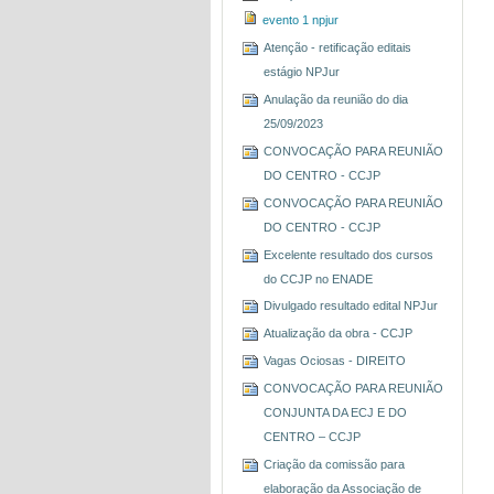
evento 1 npjur
Atenção - retificação editais
estágio NPJur
Anulação da reunião do dia
25/09/2023
CONVOCAÇÃO PARA REUNIÃO
DO CENTRO - CCJP
CONVOCAÇÃO PARA REUNIÃO
DO CENTRO - CCJP
Excelente resultado dos cursos
do CCJP no ENADE
Divulgado resultado edital NPJur
Atualização da obra - CCJP
Vagas Ociosas - DIREITO
CONVOCAÇÃO PARA REUNIÃO
CONJUNTA DA ECJ E DO
CENTRO – CCJP
Criação da comissão para
elaboração da Associação de