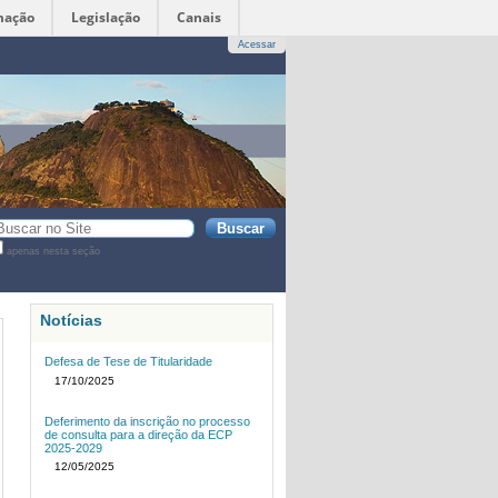
mação
Legislação
Canais
Acessar
sca
apenas nesta seção
sca
vançada…
Notícias
Defesa de Tese de Titularidade
17/10/2025
Deferimento da inscrição no processo
de consulta para a direção da ECP
2025-2029
12/05/2025