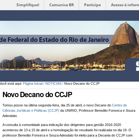
Simplifique!
Comunica BR
Participe
Acesso à infor
Ferramentas
Pessoais
Bu
Bu
A
Você está aqui:
Página Inicial
/
NOTÍCIAS
/
Novo Decano do CCJP
Novo Decano do CCJP
Tomou posse na última segunda-feira, dia 25 de abril, o novo Decano do
Centro de
Ciências Jurídicas e Políticas (CCJP)
da UNIRIO, Professor Benedito Fonseca e Souza
Adeodato.
A consulta à comunidade para indicação dos dirigentes para gestão 2016-2020
aconteceu de 13 a 15 de abril e a homologação do resultado foi realizada no dia 19. O
professor Benedito Fonseca e Souza Adeodato foi eleito para a Decania do CCJP com