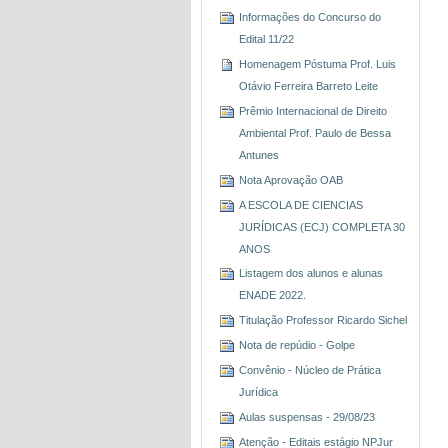
Informações do Concurso do
Edital 11/22
Homenagem Póstuma Prof. Luis
Otávio Ferreira Barreto Leite
Prêmio Internacional de Direito
Ambiental Prof. Paulo de Bessa
Antunes
Nota Aprovação OAB
A ESCOLA DE CIENCIAS
JURÍDICAS (ECJ) COMPLETA 30
ANOS
Listagem dos alunos e alunas
ENADE 2022.
Titulação Professor Ricardo Sichel
Nota de repúdio - Golpe
Convênio - Núcleo de Prática
Jurídica
Aulas suspensas - 29/08/23
Atenção - Editais estágio NPJur