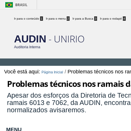
BRASIL
Ir para o conteúdo
1
Ir para o menu
2
Ir para a Busca
3
Ir para o rodapé
4
- UNIRIO
AUDIN
Auditoria Interna
Você está aqui:
/
Problemas técnicos nos r
Página Inicial
Problemas técnicos nos ramais 
Apesar dos esforços da Diretoria de Tec
ramais 6013 e 7062, da AUDIN, encontr
normalizados avisaremos.
MENU