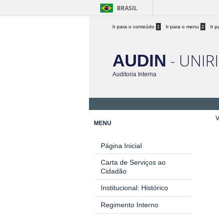
BRASIL
Ir para o conteúdo
1
Ir para o menu
2
Ir 
- UNIR
AUDIN
Auditoria Interna
V
MENU
Página Inicial
Carta de Serviços ao
Cidadão
Institucional: Histórico
Regimento Interno