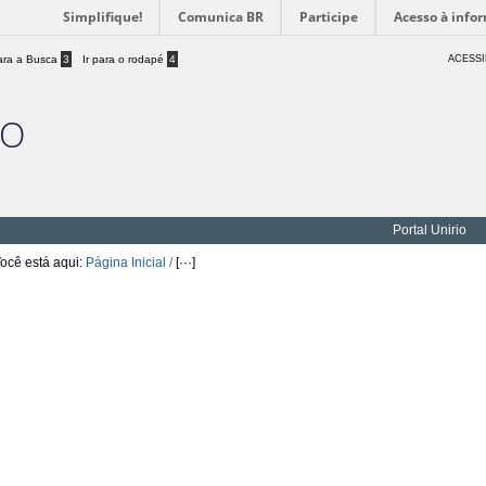
Simplifique!
Comunica BR
Participe
Acesso à info
para a Busca
3
Ir para o rodapé
4
ACESSI
IO
Portal Unirio
ocê está aqui:
Página Inicial
/
[···]