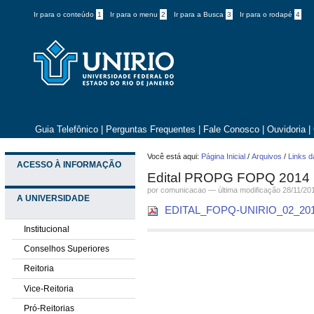
Ir para o conteúdo
1
Ir para o menu
2
Ir para a Busca
3
Ir para o rodapé
4
Guia Telefônico
|
Perguntas Frequentes
|
Fale Conosco
|
Ouvidoria
|
Você está aqui:
Página Inicial
/
Arquivos
/
Links d
ACESSO À INFORMAÇÃO
Edital PROPG FOPQ 2014
por comunicacao —
última modificação
28/11/20
A UNIVERSIDADE
EDITAL_FOPQ-UNIRIO_02_201
Institucional
Conselhos Superiores
Reitoria
Vice-Reitoria
Pró-Reitorias