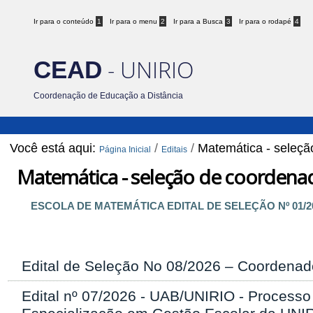
Ir para o conteúdo
1
Ir para o menu
2
Ir para a Busca
3
Ir para o rodapé
4
- UNIRIO
CEAD
Coordenação de Educação a Distância
Você está aqui:
/
/
Matemática - seleç
Página Inicial
Editais
Matemática - seleção de coordena
ESCOLA DE MATEMÁTICA EDITAL DE SELEÇÃO Nº 01/202
Edital de Seleção No 08/2026 – Coordenado
Edital nº 07/2026 - UAB/UNIRIO - Processo