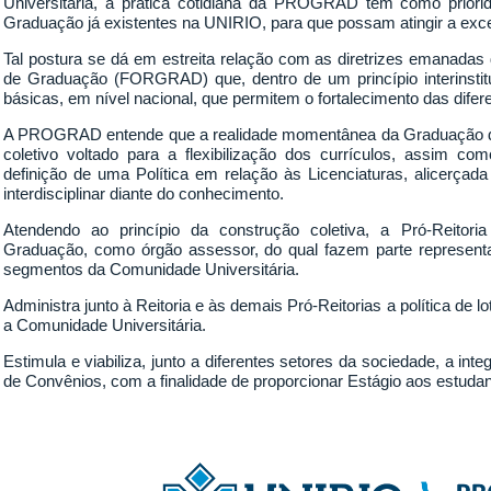
Universitária, a prática cotidiana da PROGRAD tem como prior
Graduação já existentes na UNIRIO, para que possam atingir a exc
Tal postura se dá em estreita relação com as diretrizes emanadas
de Graduação (FORGRAD) que, dentro de um princípio interinstituci
básicas, em nível nacional, que permitem o fortalecimento das dife
A PROGRAD entende que a realidade momentânea da Graduação da
coletivo voltado para a flexibilização dos currículos, assim c
definição de uma Política em relação às Licenciaturas, alicerçad
interdisciplinar diante do conhecimento.
Atendendo ao princípio da construção coletiva, a Pró-Reito
Graduação, como órgão assessor, do qual fazem parte representant
segmentos da Comunidade Universitária.
Administra junto à Reitoria e às demais Pró-Reitorias a política de 
a Comunidade Universitária.
Estimula e viabiliza, junto a diferentes setores da sociedade, a in
de Convênios, com a finalidade de proporcionar Estágio aos estudan