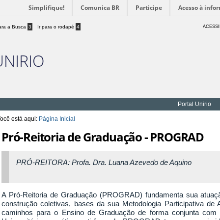
Simplifique!
Comunica BR
Participe
Acesso à info
para a Busca
3
Ir para o rodapé
4
ACESSI
UNIRIO
Portal Unirio
ocê está aqui:
Página Inicial
Pró-Reitoria de Graduação - PROGRAD
PRÓ-REITORA: Profa. Dra. Luana Azevedo de Aquino
A Pró-Reitoria de Graduação (PROGRAD) fundamenta sua atuaç
construção coletivas, bases da sua Metodologia Participativa d
caminhos para o Ensino de Graduação de forma conjunta com