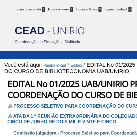
Ir para o conteúdo
1
Ir para o menu
2
Ir para a Busca
3
Ir para o rodapé
4
- UNIRIO
CEAD
Coordenação de Educação a Distância
Você está aqui:
/
/
EDITAL No 01/20
Página Inicial
Editais
DO CURSO DE BIBLIOTECONOMIA UAB/UNIRIO
EDITAL No 01/2025 UAB/UNIRIO 
COORDENAÇÃO DO CURSO DE BI
PROCESSO SELETIVO PARA COORDENAÇÃO DO CURS
ATA DA 1 ª REUNIÃO EXTRAORDINÁRIA DO COLEGIADO
CINCO DE JUNHO DE DOIS MIL E VINTE E CINCO
Comissão julgadora - Processo Seletivo para Coordenaçã