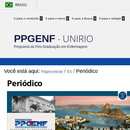
BRASIL
Ir para o conteúdo
1
Ir para o menu
2
Ir para a Busca
3
Ir para o rodapé
4
- UNIRIO
PPGENF
Programa de Pós-Graduação em Enfermagem
Você está aqui:
/
/
Periódico
Página Inicial
ES
Periódico