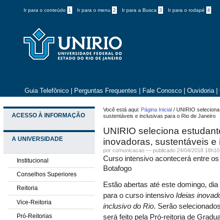
Ir para o conteúdo
1
Ir para o menu
2
Ir para a Busca
3
Ir para o rodapé
4
Guia Telefônico
|
Perguntas Frequentes
|
Fale Conosco
|
Ouvidoria
|
Você está aqui:
Página Inicial
/
UNIRIO seleciona
ACESSO À INFORMAÇÃO
sustentáveis e inclusivas para o Rio de Janeiro
UNIRIO seleciona estudan
A UNIVERSIDADE
inovadoras, sustentáveis e 
por comunicacao —
publicado
24/04/2018 18h10
Curso intensivo acontecerá entre os
Institucional
Botafogo
Conselhos Superiores
Estão abertas até este domingo, dia
Reitoria
para o curso intensivo
Ideias inovad
Vice-Reitoria
inclusivo do Rio
. Serão selecionados
Pró-Reitorias
será feito pela Pró-reitoria de Gradu