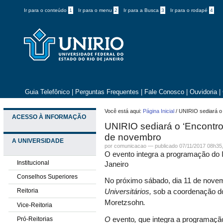
Ir para o conteúdo
1
Ir para o menu
2
Ir para a Busca
3
Ir para o rodapé
4
Guia Telefônico
|
Perguntas Frequentes
|
Fale Conosco
|
Ouvidoria
|
Você está aqui:
Página Inicial
/
UNIRIO sediará o 
ACESSO À INFORMAÇÃO
UNIRIO sediará o ‘Encontro 
de novembro
A UNIVERSIDADE
por comunicacao —
publicado
07/11/2017 08h35
O evento integra a programação do II
Institucional
Janeiro
Conselhos Superiores
No próximo sábado, dia 11 de nove
Reitoria
Universitários,
sob a coordenação do
Moretzsohn
.
Vice-Reitoria
Pró-Reitorias
O
evento
,
que integra a programaç